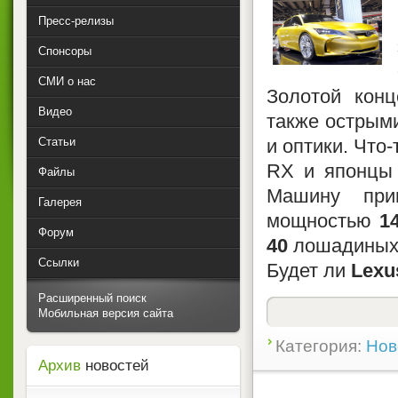
Пресс-релизы
Спонсоры
СМИ о нас
Золотой конц
Видео
также острыми
Статьи
и оптики. Что
RX и японцы 
Файлы
Машину пр
Галерея
мощностью
14
Форум
40
лошадиных 
Ссылки
Будет ли
Lexu
Расширенный поиск
Мобильная версия сайта
Категория:
Нов
Архив
новостей