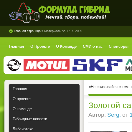
Формула Гибрид
Главная страница
» Материалы за 17.09.2009
Главная
О Проекте
О Команде
СМИ о нас
Спонсоры
«Не связывайся с тем, 
Главная
О проекте
Золотой с
О команде
Автор:
Serg.
от
Гибридные новости
Библиотека