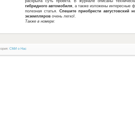
раскрыла суть проекта. В журнале описаны техничес
гибридного автомобиля
, а также изложены интересные ф
полезная статья.
Спешите приобрести августовский 
экземпляров
очень легко!.
Также в номере:
гория:
СМИ о Нас