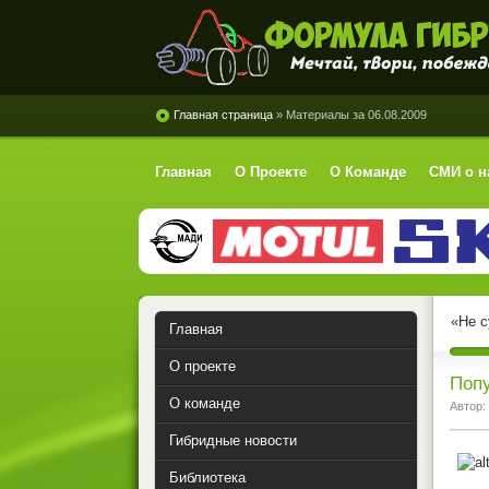
Формула Гибрид
Главная страница
» Материалы за 06.08.2009
Главная
О Проекте
О Команде
СМИ о н
«Не с
Главная
О проекте
Попу
О команде
Автор:
Гибридные новости
Библиотека