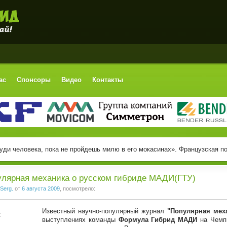
ас
Спонсоры
Видео
Контакты
уди человека, пока не пройдешь милю в его мокасинах». Французская п
лярная механика о русском гибриде МАДИ(ГТУ)
Serg.
от
6 августа 2009
, посмотрело:
Известный научно-популярный журнал
"Популярная мех
выступлениях команды
Формула Гибрид МАДИ
на Чемпи