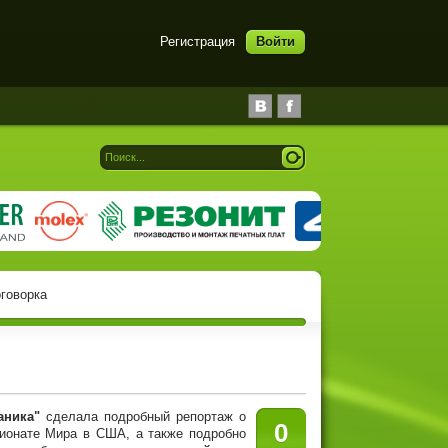
Регистрация
Войти
оговорка
аника"
сделала подробный репортаж о
0
онате Мира в США, а также подробно