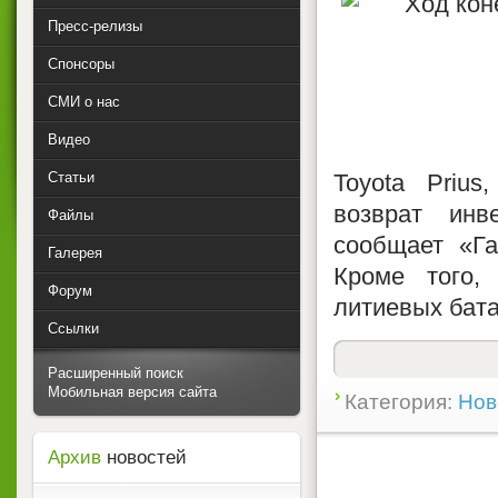
Пресс-релизы
Спонсоры
СМИ о нас
Видео
Статьи
Toyota Prius
возврат инв
Файлы
сообщает «Га
Галерея
Кроме того,
Форум
литиевых бата
Ссылки
Расширенный поиск
Мобильная версия сайта
Категория:
Нов
Архив
новостей