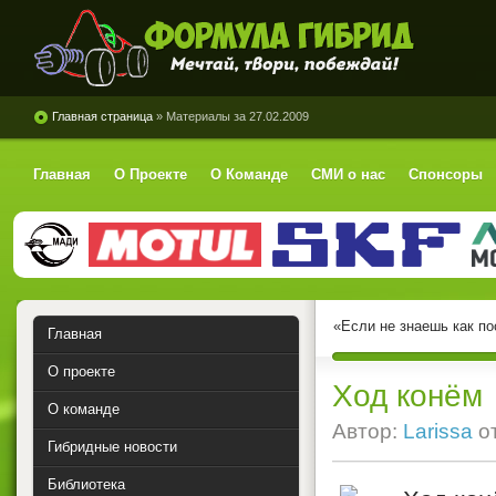
Формула Гибрид
Главная страница
» Материалы за 27.02.2009
Главная
О Проекте
О Команде
СМИ о нас
Спонсоры
«Если не знаешь как по
Главная
О проекте
Ход конём
О команде
Автор:
Larissa
о
Гибридные новости
Библиотека