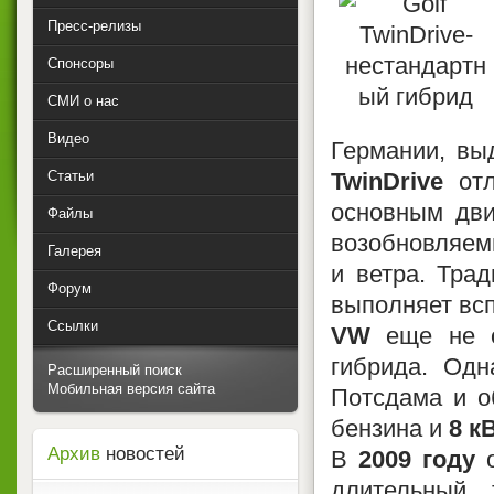
Пресс-релизы
Спонсоры
СМИ о нас
Видео
Германии, вы
Статьи
TwinDrive
отл
основным дви
Файлы
возобновляемы
Галерея
и ветра. Тра
Форум
выполняет вс
Ссылки
VW
еще не о
гибрида. Одн
Расширенный поиск
Мобильная версия сайта
Потсдама и 
бензина и
8 к
Архив
новостей
В
2009 году
о
длительный 