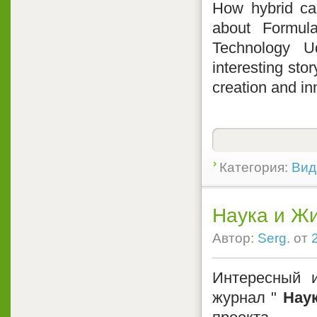
How hybrid ca
about Formul
Technology U
interesting st
creation and in
Категория:
Вид
Наука и Ж
Автор:
Serg.
от
Интересный 
журнал "
Нау