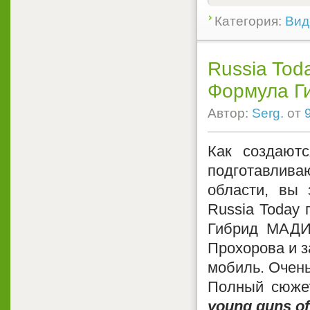
Категория:
Вид
Russia Tod
Формула Г
Автор:
Serg.
от
Как создают
подготавлива
области, вы 
Russia Today 
Гибрид МАДИ.
Прохорова и з
мобиль. Очень
Полный сюже
young guns of