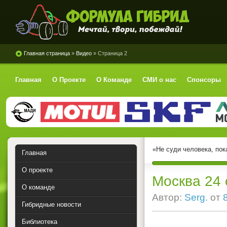
Формула Гибрид
Главная страница
»
Видео
» Страница 2
Главная
О Проекте
О Команде
СМИ о нас
Спонсоры
«Не суди человека, пок
Главная
О проекте
Москва 24
О команде
Автор:
Serg.
от
Гибридные новости
Библиотека