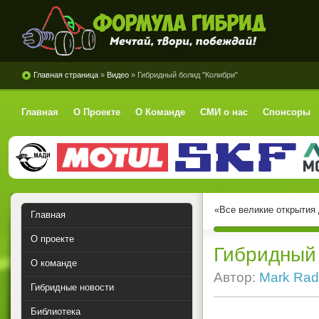
Формула Гибрид
Главная страница
»
Видео
» Гибридный болид "Колибри"
Главная
О Проекте
О Команде
СМИ о нас
Спонсоры
«Все великие открытия
Главная
О проекте
Гибридный 
О команде
Автор:
Mark Rad
Гибридные новости
Библиотека